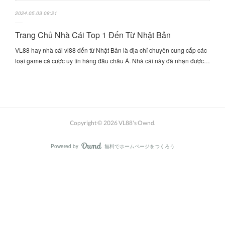
2024.05.03 08:21
Trang Chủ Nhà Cái Top 1 Đến Từ Nhật Bản
VL88 hay nhà cái vl88 đến từ Nhật Bản là địa chỉ chuyên cung cấp các
loại game cá cược uy tín hàng đầu châu Á. Nhà cái này đã nhận được…
Copyright ©
2026
VL88's Ownd
.
Powered by
無料でホームページをつくろう
AmebaOwnd
フォロー