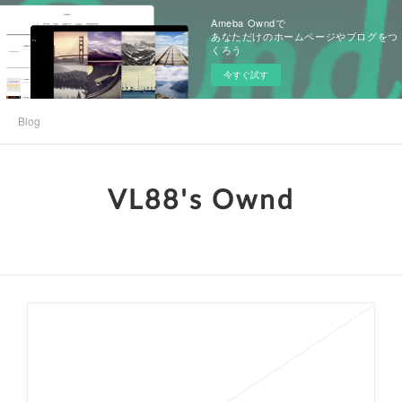
Ameba Owndで
あなただけのホームページやブログをつ
くろう
今すぐ試す
Blog
VL88's Ownd